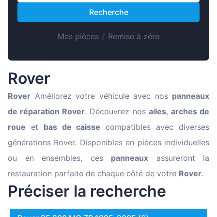
Magyar
Recherche
Lietuvių
Hrvatski
Mes pièces
/
Remise à zéro
Português
Slovenian
Rover
Latvian
Rover
Améliorez votre véhicule avec nos
panneaux
Slovenčina
de réparation Rover
. Découvrez nos
ailes
,
arches de
roue
et
bas de caisse
compatibles avec diverses
générations Rover. Disponibles en pièces individuelles
ou en ensembles, ces
panneaux
assureront la
restauration parfaite de chaque côté de votre
Rover
.
Préciser la recherche