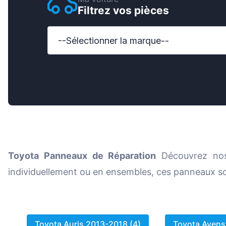
Filtrez vos pièces
Ford
Honda
--Sélectionner la marque--
Hyund
Iveco
Jeep
Kia
MAN
Toyota
Panneaux de Réparation
Découvrez n
Mazda
individuellement ou en ensembles, ces panneaux s
Merce
Nissan
Opel V
Toyota Auris 2013-2018 (4)
Toyota Avens