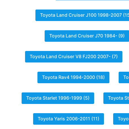
Toyota Land Cruiser J100 1998-2007 (1
Toyota Land Cruiser J70 1984- (9)
Toyota Land Cruiser V8 FJ200 2007- (7)
Toyota Rav4 1994-2000 (18)
To
Toyota Starlet 1996-1999 (5)
Toyota St
Toyota Yaris 2006-2011 (11)
Toyo