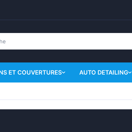
ONS ET COUVERTURES
AUTO DETAILING
Votre panie
Produits chimiques
n
Système de polissa
Accessoires