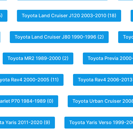
5)
Toyota Land Cruiser J120 2003-2010 (18)
Toyota Land Cruiser J80 1990-1996 (2)
Toyo
Toyota MR2 1989-2000 (2)
Toyota Previa 2000
yota Rav4 2000-2005 (11)
Toyota Rav4 2006-2013 
arlet P70 1984-1989 (0)
Toyota Urban Cruiser 200
ta Yaris 2011-2020 (9)
Toyota Yaris Verso 1999-20