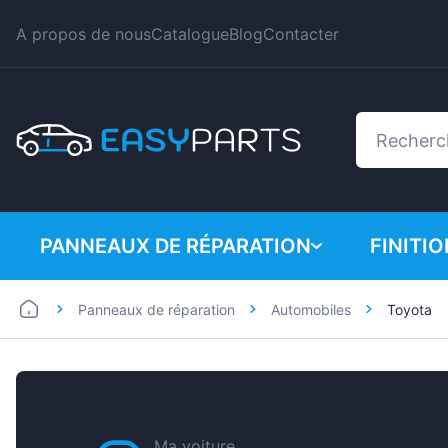
A propos de nous
Catalogue
Blog
Contacter
PANNEAUX DE RÉPARATION
FINITI
Panneaux de réparation
Automobiles
Toyota
Automobiles
BMW
Utilitaires
Citroe
Dacia
Fiat
Ma voiture