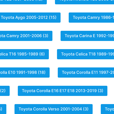
ot
t
Toyota Aygo 2005-2012 (15)
Toyota Camry 1986-1
ota Camry 2001-2006 (3)
Toyota Carina E 1992-199
lica T16 1985-1989 (6)
Toyota Celica T18 1989-19
a
olla E10 1991-1998 (18)
Toyota Corolla E11 1997-2
wagen
(2)
Toyota Corolla E16 E17 E18 2013-2019 (3)
4)
Toyota Corolla Verso 2001-2004 (3)
Toyo