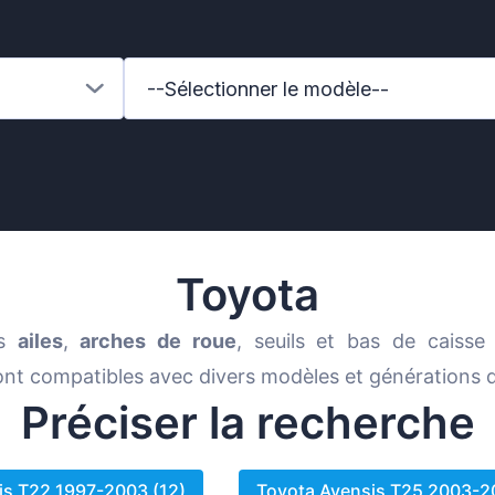
--Sélectionner le modèle--
ai
Toyota
os
ailes
,
arches de roue
, seuils et bas de caisse
ont compatibles avec divers modèles et générations
des-Benz
Préciser la recherche
auxhall
is T22 1997-2003 (12)
Toyota Avensis T25 2003-2