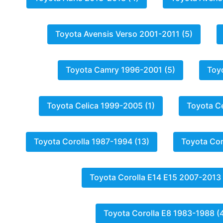
Peuge
Renaul
Toyota Avensis Verso 2001-2011 (5)
Seat
Toyota Camry 1996-2001 (5)
Toy
Skoda
Suzuki
Toyota Celica 1999-2005 (1)
Toyota Ce
Tesla
Toyot
Toyota Corolla 1987-1994 (13)
Toyota Cor
Volks
Toyota Corolla E14 E15 2007-2013 
Toyota Corolla E8 1983-1988 (