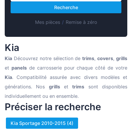
Magyar
Recherche
Lietuvių
Hrvatski
Mes pièces
/
Remise à zéro
Português
Slovenian
Kia
Latvian
Kia
Découvrez notre sélection de
trims
,
covers
,
grills
Slovenčina
et
panels
de carrosserie pour chaque côté de votre
Kia
. Compatibilité assurée avec divers modèles et
générations. Nos
grills
et
trims
sont disponibles
individuellement ou en ensemble.
Préciser la recherche
Kia Sportage 2010-2015 (4)