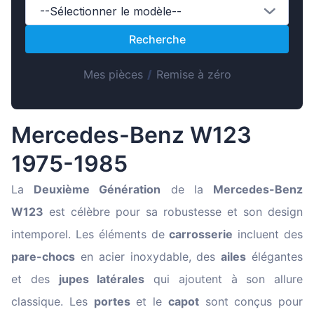
Magyar
--Sélectionner le modèle--
Lietuvių
Recherche
Hrvatski
Mes pièces
/
Remise à zéro
Português
Slovenian
Latvian
Mercedes-Benz W123
Slovenčina
1975-1985
La
Deuxième Génération
de la
Mercedes-Benz
W123
est célèbre pour sa robustesse et son design
intemporel. Les éléments de
carrosserie
incluent des
pare-chocs
en acier inoxydable, des
ailes
élégantes
et des
jupes latérales
qui ajoutent à son allure
classique. Les
portes
et le
capot
sont conçus pour