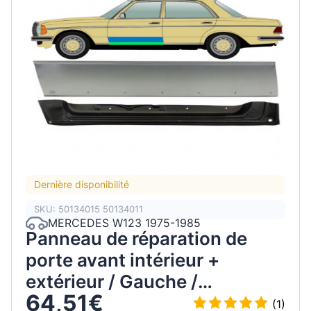
Dernière disponibilité
SKU: 50134015 50134011
MERCEDES W123 1975-1985
Panneau de réparation de
porte avant intérieur +
extérieur / Gauche /
64,51€
Ensemble
(1)