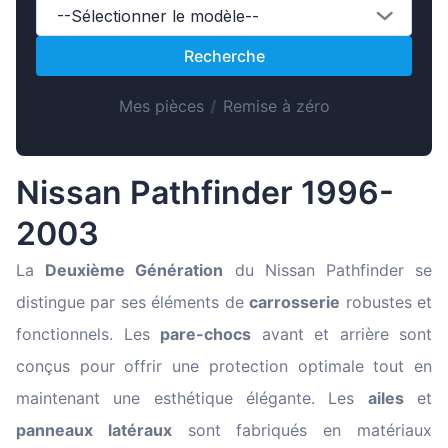
Magyar
--Sélectionner le modèle--
Lietuvių
Recherche
Hrvatski
Mes pièces
/
Remise à zéro
Português
Slovenian
Latvian
Nissan Pathfinder 1996-
Slovenčina
2003
La
Deuxième Génération
du Nissan Pathfinder se
distingue par ses éléments de
carrosserie
robustes et
fonctionnels. Les
pare-chocs
avant et arrière sont
conçus pour offrir une protection optimale tout en
maintenant une esthétique élégante. Les
ailes
et
panneaux latéraux
sont fabriqués en matériaux