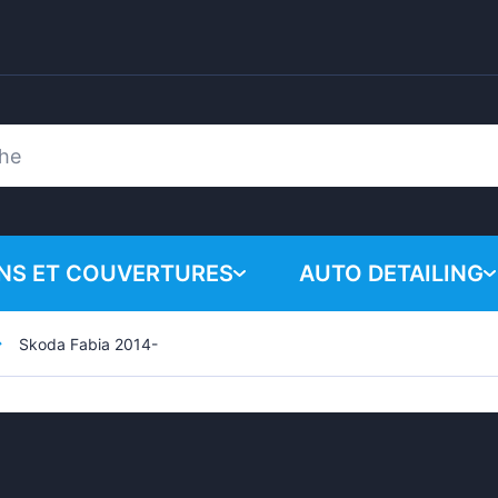
ONS ET COUVERTURES
AUTO DETAILING
Skoda Fabia 2014-
Votre panie
Produits chimiques
n
Système de polissa
Accessoires