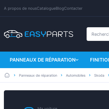
A propos de nous
Catalogue
Blog
Contacter
PANNEAUX DE RÉPARATION
FINITI
Panneaux de réparation
Automobiles
Skoda
Automobiles
BMW
Utilitaires
Citroe
Dacia
Fiat
Ma voiture