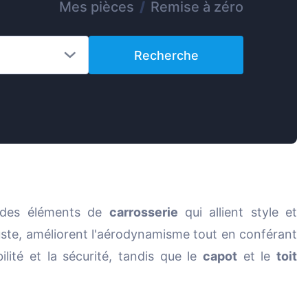
Mes pièces
/
Remise à zéro
Magyar
Lietuvių
Recherche
Hrvatski
Português
Slovenian
Latvian
Slovenčina
 des éléments de
carrosserie
qui allient style et
ste, améliorent l'aérodynamisme tout en conférant
lité et la sécurité, tandis que le
capot
et le
toit