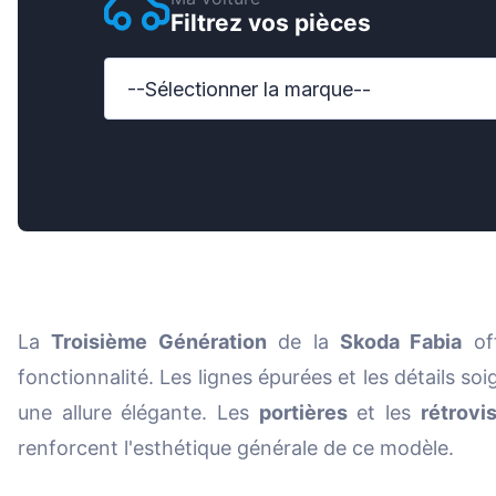
Filtrez vos pièces
Ford
Honda
--Sélectionner la marque--
Hyund
Iveco
Jeep
Kia
MAN
La
Troisième Génération
de la
Skoda Fabia
of
Mazda
fonctionnalité. Les lignes épurées et les détails soi
Merce
une allure élégante. Les
portières
et les
rétrovi
Nissan
renforcent l'esthétique générale de ce modèle.
Opel V