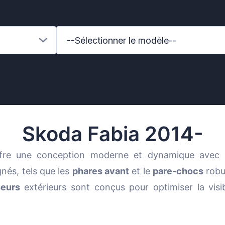
--Sélectionner le modèle--
ai
Skoda Fabia 2014-
fre une conception moderne et dynamique avec
gnés, tels que les
phares avant
et le
pare-chocs
robu
des-Benz
seurs
extérieurs sont conçus pour optimiser la visibi
auxhall