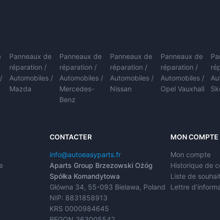
e
Panneaux de
Panneaux de
Panneaux de
Panneaux de
Pa
réparation /
réparation /
réparation /
réparation /
ré
/
Automobiles /
Automobiles /
Automobiles /
Automobiles /
Au
Mazda
Mercedes-
Nissan
Opel Vauxhall
Sk
Benz
CONTACTER
MON COMPTE
info@autoeasyparts.fr
Mon compte
e
Aparts Group Brzezowski Ożóg
Historique de
Spółka Komandytowa
Liste de souhai
Główna 34, 55-093 Bielawa, Poland
Lettre d’inform
NIP: 8831858913
KRS 0000984645
REGON 363005542