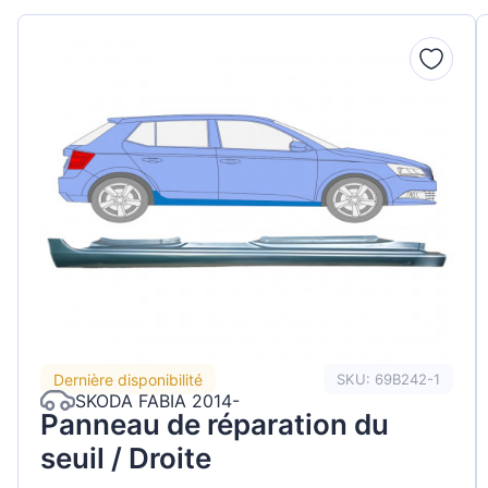
Peuge
Renaul
Seat
Skoda
Suzuki
Tesla
Toyot
Volks
Dernière disponibilité
SKU: 69B242-1
SKODA FABIA 2014-
Panneau de réparation du
seuil / Droite