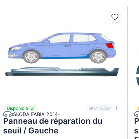
ot
t
a
wagen
Disponible (2)
SKU: 69B241-1
SKODA FABIA 2014-
Panneau de réparation du
P
seuil / Gauche
s