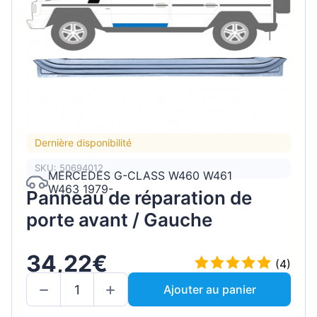
Dernière disponibilité
SKU: 50694012
MERCEDES G-CLASS W460 W461
W463 1979-
Panneau de réparation de
porte avant / Gauche
34,22€
(4)
Ajouter au panier