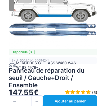
Disponible (3+)
SKU: 506941-1 506942-1
MERCEDES G-CLASS W460 W461
W463 1979-
Panneau de réparation du
seuil / Gauche+Droit /
Ensemble
147,55€
(6)
Ajouter au panier