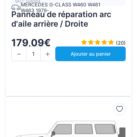
SKU: 506984
MERCEDES G-CLASS W460 W461
W463 1979-
Panneau de réparation arc
d'aile arrière / Droite
179,09€
(20)
Ajouter au panier