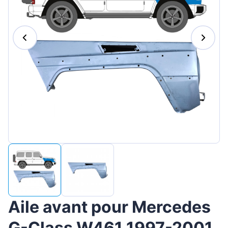
Magyar
Lietuvių
Hrvatski
Português
Slovenian
Latvian
Slovenčina
Aile avant pour Mercedes
G-Class W461 1997-2001