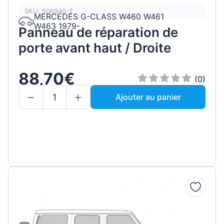
SKU: 506940-2
MERCEDES G-CLASS W460 W461
W463 1979-
Panneau de réparation de
porte avant haut / Droite
88,70€
(0)
Ajouter au panier