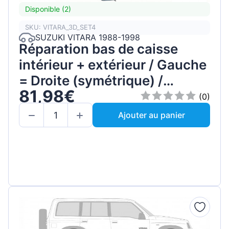
Disponible (2)
SKU: VITARA_3D_SET4
SUZUKI VITARA 1988-1998
Réparation bas de caisse
intérieur + extérieur / Gauche
= Droite (symétrique) /
81,98€
Ensemble
(0)
Ajouter au panier