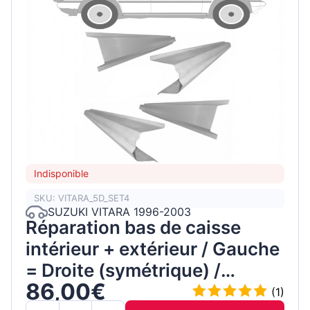
Indisponible
SKU: VITARA_5D_SET4
SUZUKI VITARA 1996-2003
Réparation bas de caisse
intérieur + extérieur / Gauche
= Droite (symétrique) /
86,00€
Ensemble
(1)