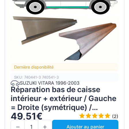
Dernière disponibilité
SKU: 740441-3 740541-3
SUZUKI VITARA 1996-2003
Réparation bas de caisse
intérieur + extérieur / Gauche
= Droite (symétrique) /
49,51€
Ensemble
(2)
Ajouter au panier