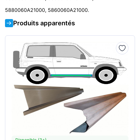
5880060A21000, 5860060A21000.
Produits apparentés
Disponible (3+)