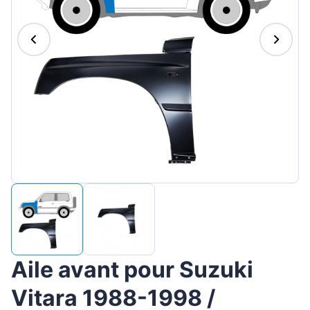
Magyar
Lietuvių
Hrvatski
Português
Slovenian
Latvian
Slovenčina
Aile avant pour Suzuki
Vitara 1988-1998 /