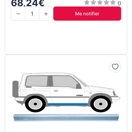
68,24€
()
Me notifier