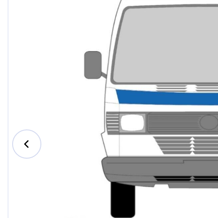
Ford
Honda
Hyund
Iveco
Jeep
Kia
MAN
Mazda
Merce
Nissan
Opel V