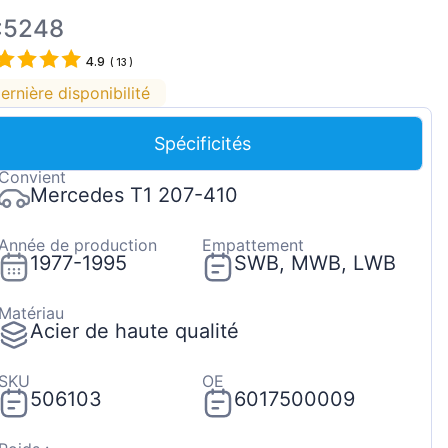
Magyar
:5248
Lietuvių
4.9
(
13
)
Hrvatski
ernière disponibilité
Português
Spécificités
Slovenian
Convient
Latvian
Mercedes T1 207-410
Slovenčina
Année de production
Empattement
1977-1995
SWB, MWB, LWB
Matériau
Acier de haute qualité
SKU
OE
506103
6017500009