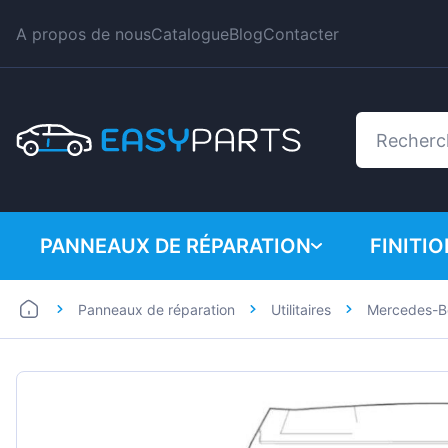
A propos de nous
Catalogue
Blog
Contacter
PANNEAUX DE RÉPARATION
FINITI
Panneaux de réparation
Utilitaires
Mercedes-B
Automobiles
BMW
Utilitaires
Citroe
Dacia
Fiat