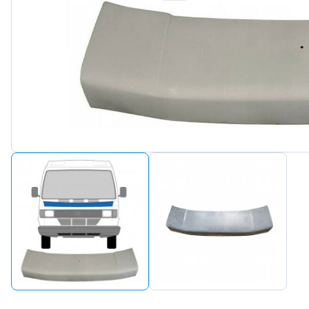
Peuge
Renaul
Seat
Skoda
Suzuki
Tesla
Toyot
Volks