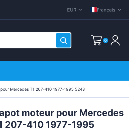
EUR
Français
CZK
English
DKK
Nederlands
0
HUF
Deutsch
PLN
Polski
E-Mail
GBP
Čeština
RON
Dansk
SEK
Password
(?)
Italiana
 pour Mercedes T1 207-410 1977-1995 5248
r est vide !
USD
Română
ge
Svenska
apot moteur pour Mercedes
Español
1 207-410 1977-1995
Suomen
Sign up now