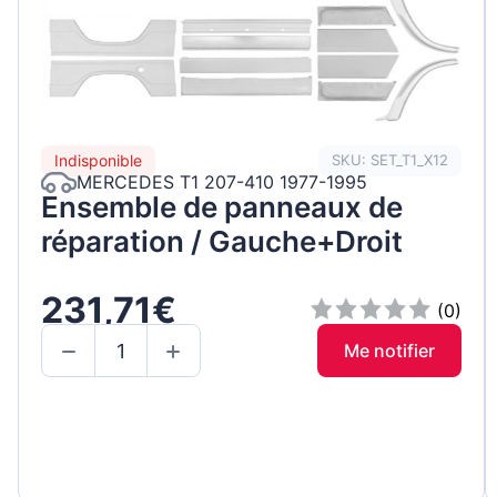
Indisponible
SKU: SET_T1_X12
MERCEDES T1 207-410 1977-1995
Ensemble de panneaux de
réparation / Gauche+Droit
231,71€
(0)
Me notifier