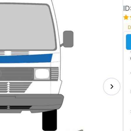
ID
D
ai
des-Benz
auxhall