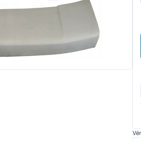
ot
t
a
wagen
Vér