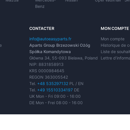
Benz
CONTACTER
MON COMPTE
info@autoeasyparts.fr
Mon compte
e
Aparts Group Brzezowski Ożóg
Historique de
Spółka Komandytowa
Liste de souhai
Główna 34, 55-093 Bielawa, Poland
Lettre d’inform
NIP: 8831858913
KRS 0000984645
REGON 363005542
Tel.
+48 535297132
PL / EN
Tel.
+49 15510334197
DE
UK Mon - Fri 09:00 - 16:00
DE Mon - Frei 08:00 - 16:00