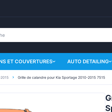
ONS ET COUVERTURES
AUTO DETAILING
-2015
Grille de calandre pour Kia Sportage 2010-2015 7515
Votre panie
Produits chimiques
n
Système de polissa
G
Accessoires
S