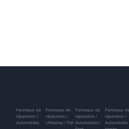
Panneaux de
Panneaux de
Panneaux de
Panneaux d
réparation /
réparation /
réparation /
réparation /
Automobiles
Utilitaires / Fiat
Automobiles /
Automobiles 
Ford
Honda