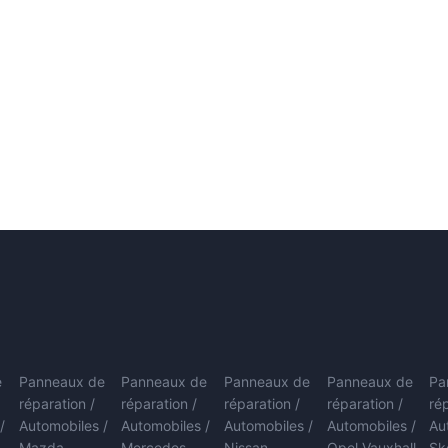
e
Panneaux de
Panneaux de
Panneaux de
Panneaux de
Pa
réparation /
réparation /
réparation /
réparation /
ré
/
Automobiles /
Automobiles /
Automobiles /
Automobiles /
Au
Mazda
Mercedes-
Nissan
Opel Vauxhall
Sk