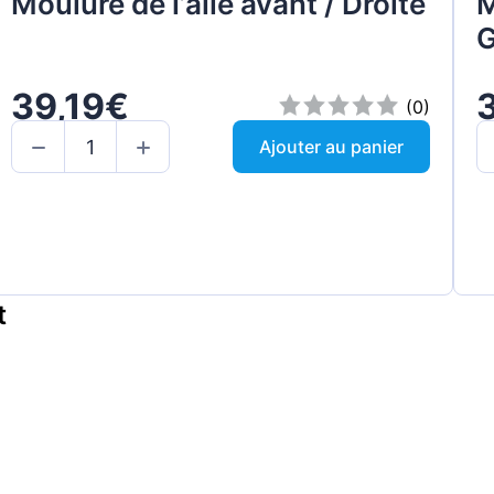
Moulure de l’aile avant / Droite
M
G
39,19€
(0)
Ajouter au panier
t