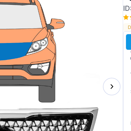
ID
D
ai
des-Benz
auxhall