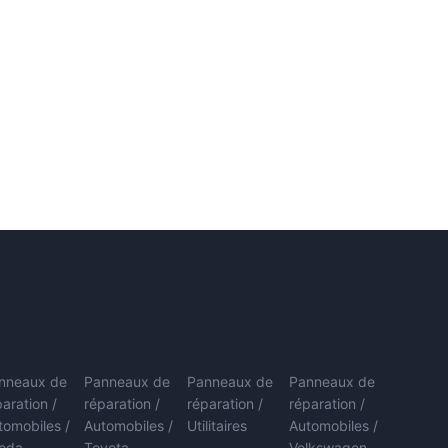
nneaux de
Panneaux de
Panneaux de
Panneaux de
paration /
réparation /
réparation /
réparation /
tomobiles /
Automobiles /
Utilitaires
Automobiles /
oda
Toyota
Volkswagen