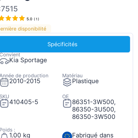
Magyar
:7515
Lietuvių
5.0
(
1
)
Hrvatski
ernière disponibilité
Português
Spécificités
Slovenian
Convient
Latvian
Kia Sportage
Slovenčina
Année de production
Matériau
2010-2015
Plastique
SKU
OE
410405-5
86351-3W500,
86350-3U500,
86350-3W500
Poids :
1.00 kg
Fabriqué dans