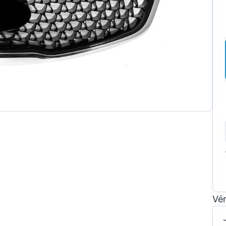
ot
t
a
wagen
Vér