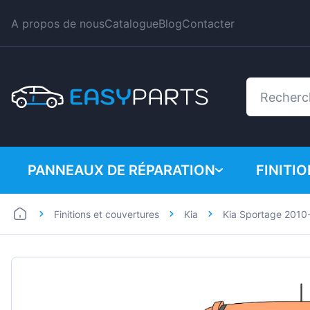
A propos de nous
Catalogue
Blog
Contacter
PANNEAUX DE RÉPARATION
FINITI
Finitions et couvertures
Kia
Kia Sportage 2010
Automobiles
BMW
Utilitaires
Citroe
Dacia
Fiat