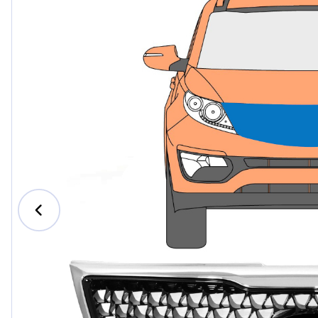
Ford
Honda
Hyund
Iveco
Jeep
Kia
MAN
Mazda
Merce
Nissan
Opel V