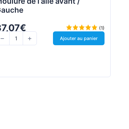
oulure de l’aile avant /
auche
37,07€
(1)
Ajouter au panier