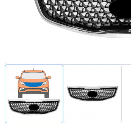
Peuge
Renaul
Seat
Skoda
Suzuki
Tesla
Toyot
Volks