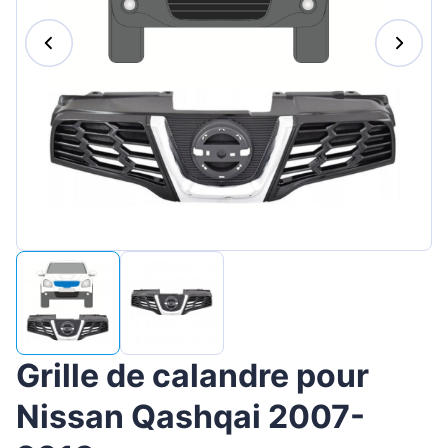
Magyar
Lietuvių
Hrvatski
Português
Slovenian
Latvian
Slovenčina
Grille de calandre pour
Nissan Qashqai 2007-