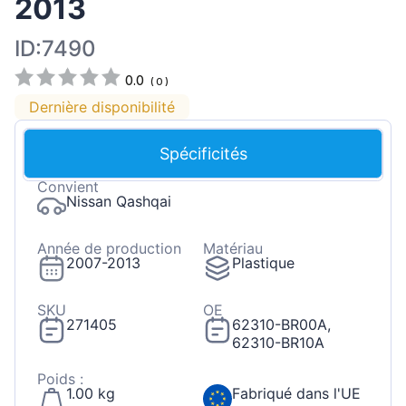
2013
ID:7490
0.0
(
0
)
Dernière disponibilité
Spécificités
Convient
Nissan Qashqai
Année de production
Matériau
2007-2013
Plastique
SKU
OE
271405
62310-BR00A,
62310-BR10A
Poids :
1.00 kg
Fabriqué dans l'UE