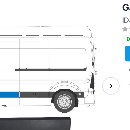
G
ID
ai
D
des-Benz
auxhall