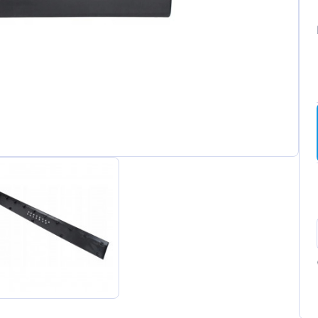
ot
t
a
wagen