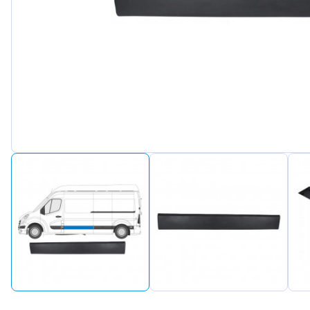
Peuge
Renaul
Seat
Skoda
Suzuki
Tesla
Toyot
Volks