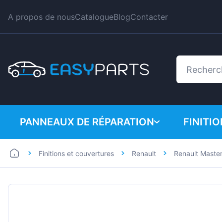
A propos de nous
Catalogue
Blog
Contacter
PANNEAUX DE RÉPARATION
FINITI
Finitions et couvertures
Renault
Renault Maste
Automobiles
BMW
Utilitaires
Citroe
Dacia
Fiat