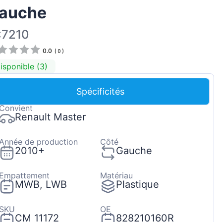
auche
Magyar
Lietuvių
:7210
Hrvatski
0.0
(
0
)
Português
isponible (3)
Slovenian
Spécificités
Latvian
Convient
Slovenčina
Renault Master
Année de production
Côté
2010+
Gauche
Empattement
Matériau
MWB, LWB
Plastique
SKU
OE
CM 11172
828210160R