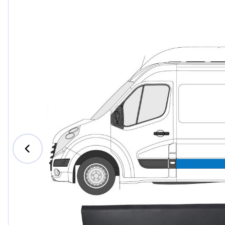
Ford
Honda
Hyund
Iveco
Jeep
Kia
MAN
Mazda
Merce
Nissan
Opel V