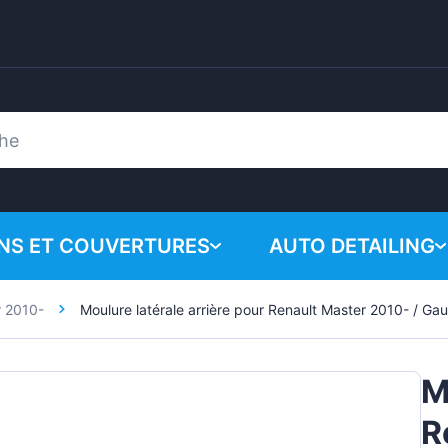
ONS ET COUVERTURES
AUTO DETAILING
r 2010-
Moulure latérale arrière pour Renault Master 2010- / Ga
Votre panie
Produits chimiques
n
Système de polissa
M
Accessoires
R