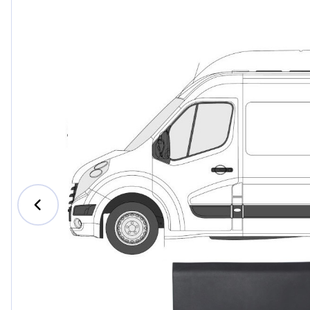
Ford
Honda
Hyund
Iveco
Jeep
Kia
MAN
Mazda
Merce
Nissan
Opel V