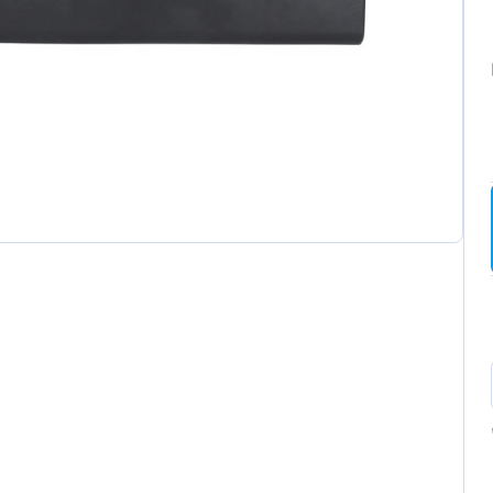
ot
t
a
wagen