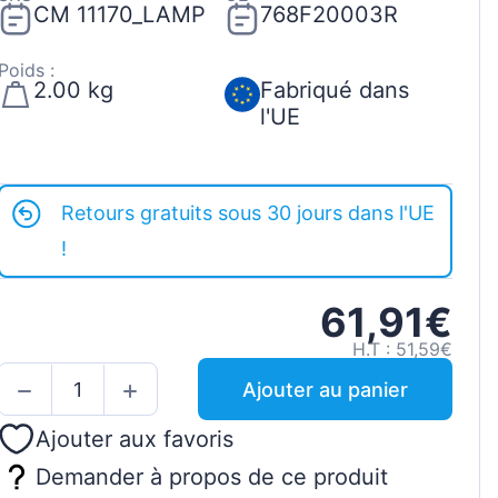
CM 11170_LAMP
768F20003R
Poids :
2.00 kg
Fabriqué dans
l'UE
Retours gratuits sous 30 jours dans l'UE
!
61,91€
H.T : 51,59€
Ajouter au panier
Ajouter aux favoris
Demander à propos de ce produit