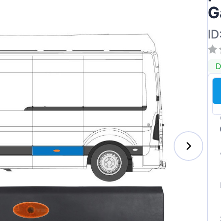
G
ID
ai
D
des-Benz
auxhall