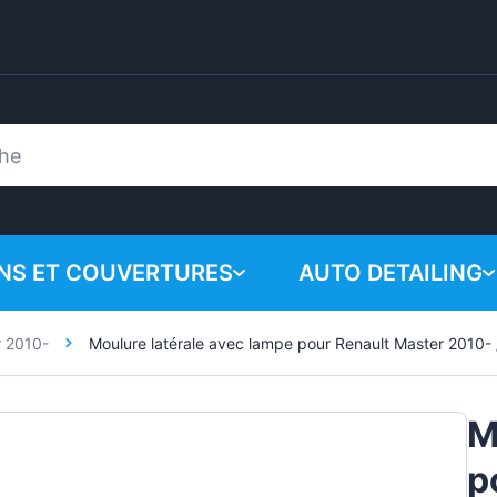
ONS ET COUVERTURES
AUTO DETAILING
r 2010-
Moulure latérale avec lampe pour Renault Master 2010-
Votre panie
Produits chimiques
n
Système de polissa
M
Accessoires
p