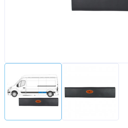
Peuge
Renaul
Seat
Skoda
Suzuki
Tesla
Toyot
Volks