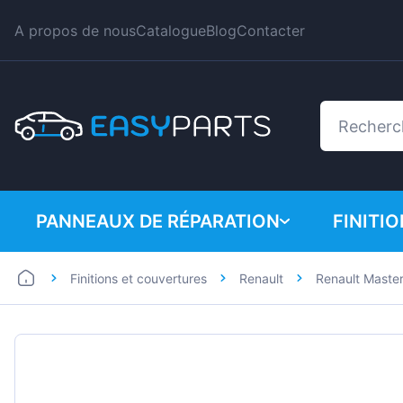
A propos de nous
Catalogue
Blog
Contacter
PANNEAUX DE RÉPARATION
FINITI
Finitions et couvertures
Renault
Renault Maste
Automobiles
BMW
Utilitaires
Citroe
Dacia
Fiat