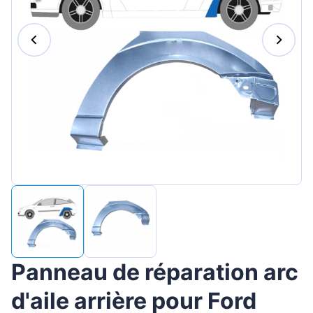
Magyar
Lietuvių
Hrvatski
Português
Slovenian
Latvian
Slovenčina
Panneau de réparation arc
d'aile arrière pour Ford