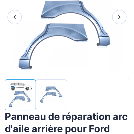
Magyar
Lietuvių
Hrvatski
Português
Slovenian
Latvian
Slovenčina
Panneau de réparation arc
d'aile arrière pour Ford