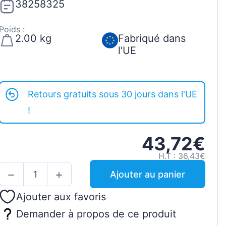
38258325
Poids :
2.00 kg
Fabriqué dans
l'UE
Retours gratuits sous 30 jours dans l'UE
!
43,72€
H.T : 36,43€
Ajouter au panier
Ajouter aux favoris
Demander à propos de ce produit