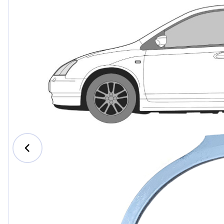
Ford
Honda
Hyund
Iveco
Jeep
Kia
MAN
Mazda
Merce
Nissan
Opel V