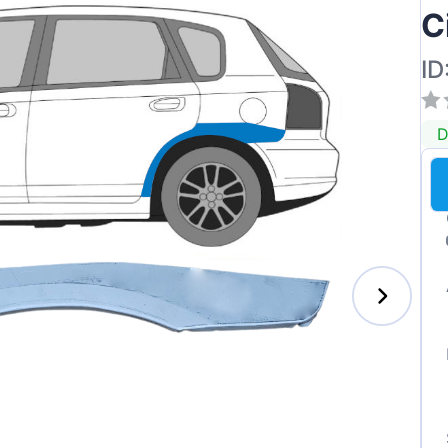
C
ID
ai
D
des-Benz
auxhall