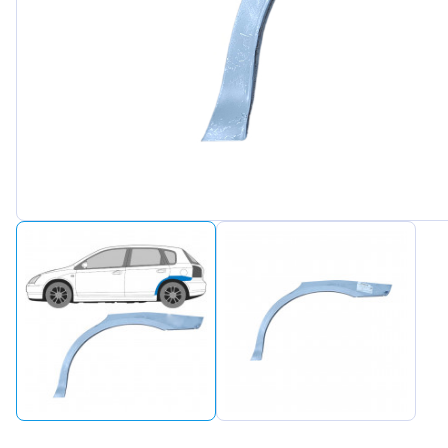
Peuge
Renaul
Seat
Skoda
Suzuki
Tesla
Toyot
Volks