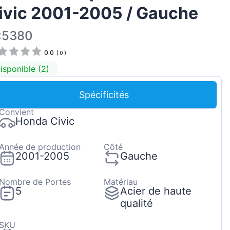
ivic 2001-2005 / Gauche
Magyar
Lietuvių
:5380
Hrvatski
0.0
(
0
)
Português
isponible (2)
Slovenian
Spécificités
Latvian
Convient
Slovenčina
Honda Civic
Année de production
Côté
2001-2005
Gauche
Nombre de Portes
Matériau
5
Acier de haute
qualité
SKU