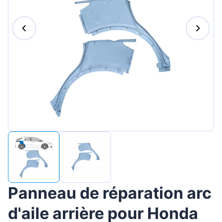
Magyar
Lietuvių
Hrvatski
Português
Slovenian
Latvian
Slovenčina
Panneau de réparation arc
d'aile arrière pour Honda