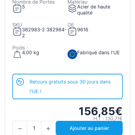
Nombre de Portes
Matériau
5
Acier de haute
qualité
SKU
OE
382983-2 382984-
9616
2
Poids :
4.00 kg
Fabriqué dans l'UE
Retours gratuits sous 30 jours dans
l'UE !
156,85€
H.T : 130,71€
Ajouter au panier