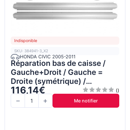
Indisponible
SKU: 384941-3_X2
HONDA CIVIC 2005-2011
Réparation bas de caisse /
Gauche+Droit / Gauche =
Droite (symétrique) /
116,14€
Ensemble
()
Me notifier