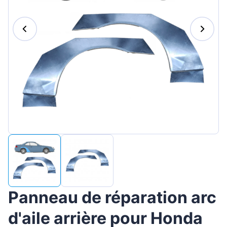
Magyar
Lietuvių
Hrvatski
Português
Slovenian
Latvian
Slovenčina
Panneau de réparation arc
d'aile arrière pour Honda