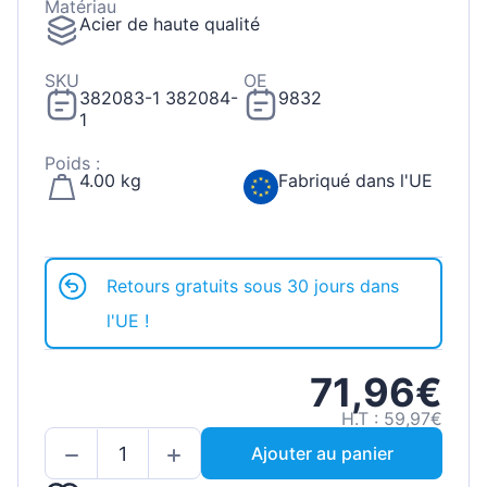
Matériau
Acier de haute qualité
SKU
OE
382083-1 382084-
9832
1
Poids :
4.00 kg
Fabriqué dans l'UE
Retours gratuits sous 30 jours dans
l'UE !
71,96€
H.T : 59,97€
Ajouter au panier