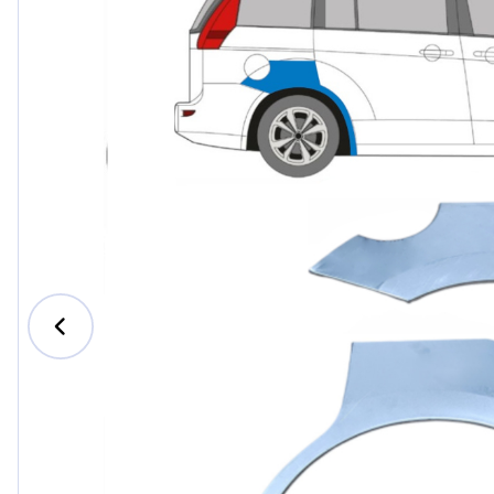
Ford
Honda
Hyund
Iveco
Jeep
Kia
MAN
Mazda
Merce
Nissan
Opel V