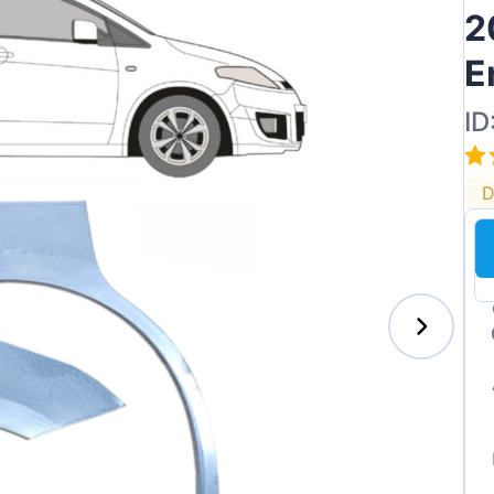
2
E
ID
ai
D
des-Benz
auxhall