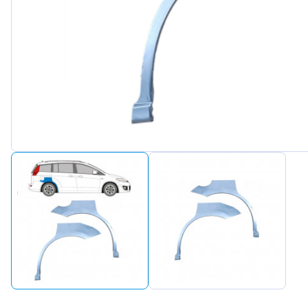
Peuge
Renaul
Seat
Skoda
Suzuki
Tesla
Toyot
Volks