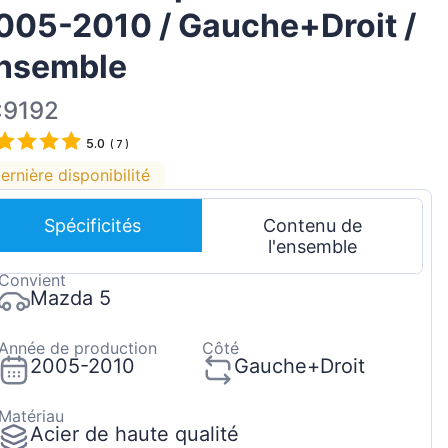
005-2010 / Gauche+Droit /
Magyar
Lietuvių
nsemble
Hrvatski
:9192
Português
5.0
(
7
)
Slovenian
ernière disponibilité
Latvian
Slovenčina
Spécificités
Contenu de
l'ensemble
Convient
Mazda 5
Année de production
Côté
2005-2010
Gauche+Droit
Matériau
Acier de haute qualité