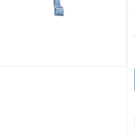
ot
t
a
wagen