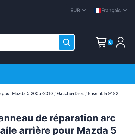
EUR
Français
CZK
English
DKK
Nederlands
0
HUF
Deutsch
PLN
Polski
E-Mail
GBP
Čeština
RON
Dansk
SEK
Password
(?)
Italiana
ère pour Mazda 5 2005-2010 / Gauche+Droit / Ensemble 9192
r est vide !
USD
Română
ge
Svenska
anneau de réparation arc
Español
'aile arrière pour Mazda 5
Suomen
Sign up now