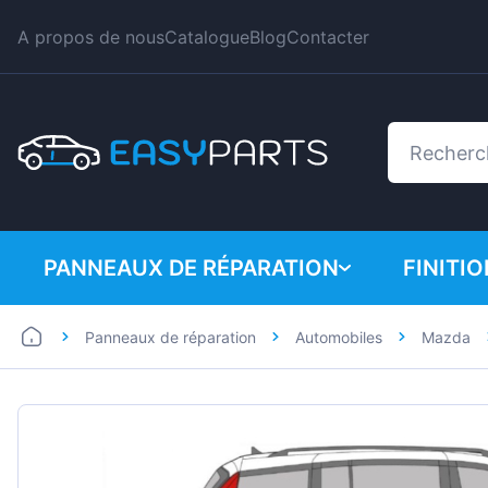
A propos de nous
Catalogue
Blog
Contacter
PANNEAUX DE RÉPARATION
FINITI
Panneaux de réparation
Automobiles
Mazda
Automobiles
BMW
Utilitaires
Citroe
Dacia
Fiat