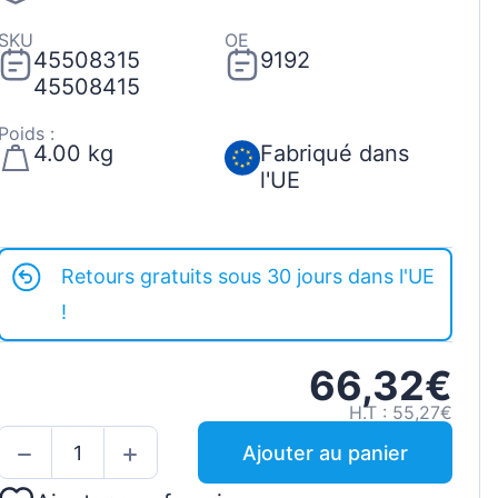
SKU
OE
45508315
9192
45508415
Poids :
4.00 kg
Fabriqué dans
l'UE
Retours gratuits sous 30 jours dans l'UE
!
66,32€
H.T : 55,27€
Ajouter au panier