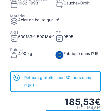
1982-1993
Gauche+Droit
Matériau
Acier de haute qualité
SKU
OE
500183-1 500184-1
9505
Poids :
4.00 kg
Fabriqué dans l'UE
Retours gratuits sous 30 jours dans
l'UE !
185,53€
H.T : 154,61€