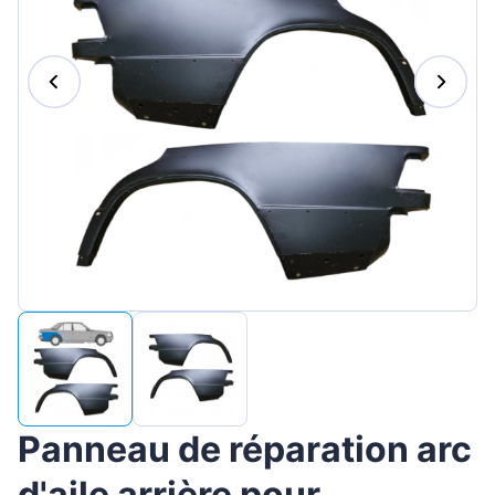
Magyar
Lietuvių
Hrvatski
Português
Slovenian
Latvian
Slovenčina
Panneau de réparation arc
d'aile arrière pour