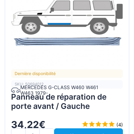
Dernière disponibilité
SKU: 50694012
MERCEDES G-CLASS W460 W461
W463 1979-
Panneau de réparation de
porte avant / Gauche
34,22€
(4)