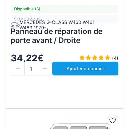
Disponible (3)
SKU: 50694022
MERCEDES G-CLASS W460 W461
W463 1979-
Panneau de réparation de
porte avant / Droite
34,22€
(4)
Ajouter au panier