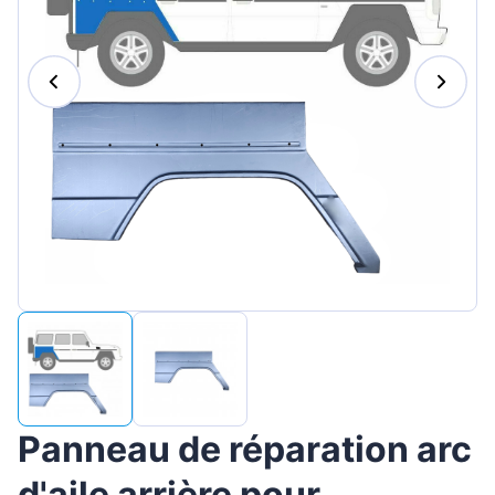
Magyar
Lietuvių
Hrvatski
Português
Slovenian
Latvian
Slovenčina
Panneau de réparation arc
d'aile arrière pour