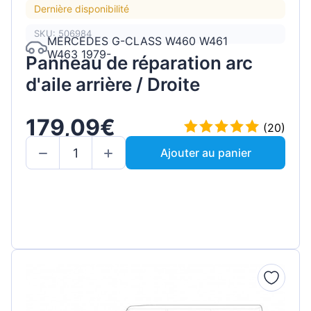
Dernière disponibilité
SKU: 506984
MERCEDES G-CLASS W460 W461
W463 1979-
Panneau de réparation arc
d'aile arrière / Droite
179,09€
(20)
Ajouter au panier