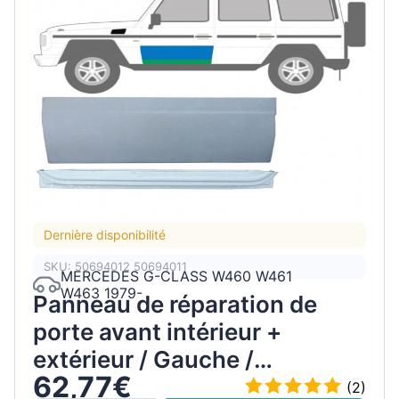
Dernière disponibilité
SKU: 50694012 50694011
MERCEDES G-CLASS W460 W461
W463 1979-
Panneau de réparation de
porte avant intérieur +
extérieur / Gauche /
62,77€
Ensemble
(2)