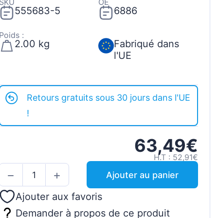
SKU
OE
555683-5
6886
Poids :
2.00 kg
Fabriqué dans
l'UE
Retours gratuits sous 30 jours dans l'UE
!
63,49€
H.T : 52,91€
Ajouter au panier
Ajouter aux favoris
Demander à propos de ce produit