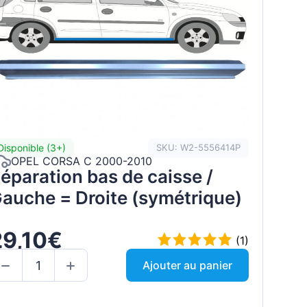
Disponible (3+)
SKU: W2-5556414P
OPEL CORSA C 2000-2010
éparation bas de caisse /
auche = Droite (symétrique)
29,10€
(1)
Ajouter au panier