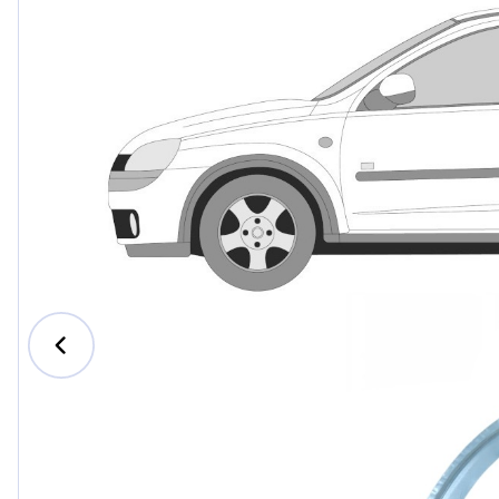
Ford
Honda
Hyund
Iveco
Jeep
Kia
MAN
Mazda
Merce
Nissan
Opel V