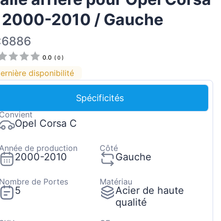
Magyar
 2000-2010 / Gauche
Lietuvių
:6886
Hrvatski
0.0
Português
(
0
)
ernière disponibilité
Slovenian
Latvian
Spécificités
Slovenčina
Convient
Opel Corsa C
Année de production
Côté
2000-2010
Gauche
Nombre de Portes
Matériau
5
Acier de haute
qualité