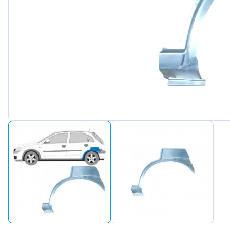
Peuge
Renaul
Seat
Skoda
Suzuki
Tesla
Toyot
Volks