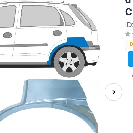
C
ID
ai
D
des-Benz
auxhall