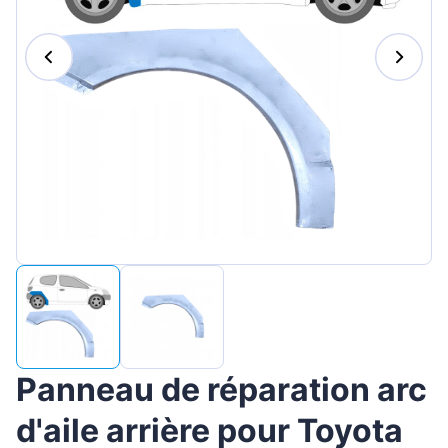
Magyar
Lietuvių
Hrvatski
Português
Slovenian
Latvian
Slovenčina
Panneau de réparation arc
d'aile arrière pour Toyota