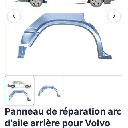
Magyar
Lietuvių
Hrvatski
Português
Slovenian
Latvian
Slovenčina
Panneau de réparation arc
d'aile arrière pour Volvo