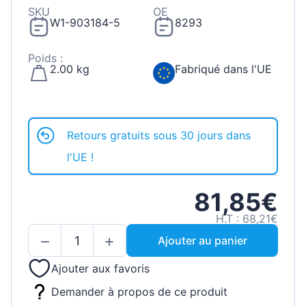
SKU
OE
W1-903184-5
8293
Poids :
2.00 kg
Fabriqué dans l'UE
Retours gratuits sous 30 jours dans
l'UE !
81,85€
H.T : 68,21€
Ajouter au panier
Ajouter aux favoris
Demander à propos de ce produit