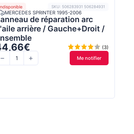
Indisponible
SKU: 506283931 506284931
MERCEDES SPRINTER 1995-2006
anneau de réparation arc
'aile arrière / Gauche+Droit /
nsemble
44,66€
(3)
Me notifier