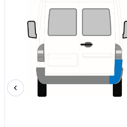
Ford
Honda
Hyund
Iveco
Jeep
Kia
MAN
Mazda
Merce
Nissan
Opel V