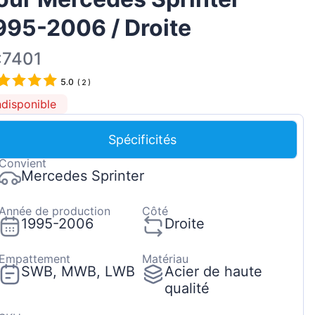
Magyar
995-2006 / Droite
Lietuvių
:7401
Hrvatski
5.0
Português
(
2
)
ndisponible
Slovenian
Latvian
Spécificités
Slovenčina
Convient
Mercedes Sprinter
Année de production
Côté
1995-2006
Droite
Empattement
Matériau
SWB, MWB, LWB
Acier de haute
qualité