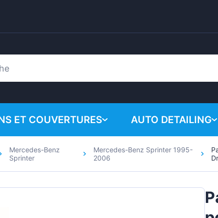
ONS ET COUVERTURES
AUTO DETAILING
Mercedes-Benz
Mercedes-Benz Sprinter 1995-
P
Votre panie
Produits chimiques
Sprinter
2006
Dr
n
Système de polissa
P
Accessoires
p