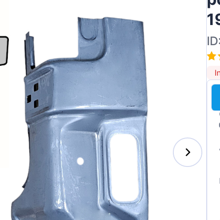
1
ID
ai
I
des-Benz
auxhall