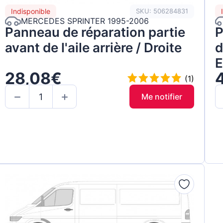
Indisponible
SKU: 506284831
MERCEDES SPRINTER 1995-2006
Panneau de réparation partie
P
avant de l'aile arrière / Droite
d
E
28,08€
(1)
Me notifier