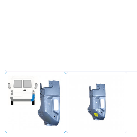
Peuge
Renaul
Seat
Skoda
Suzuki
Tesla
Toyot
Volks