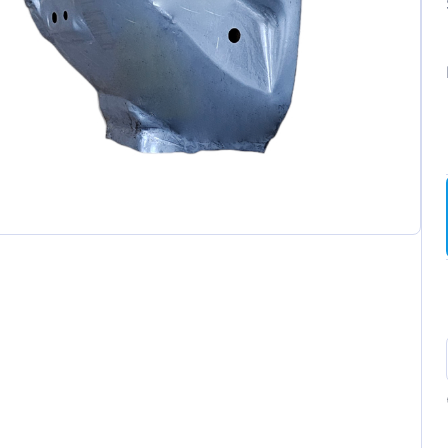
ot
t
a
wagen