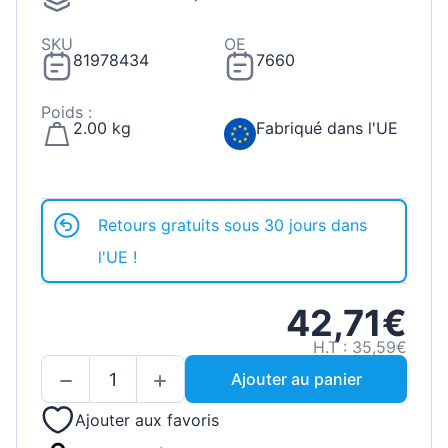
SKU
OE
81978434
7660
Poids :
2.00 kg
Fabriqué dans l'UE
Retours gratuits sous 30 jours dans
l'UE !
42,71€
H.T : 35,59€
Ajouter au panier
Ajouter aux favoris