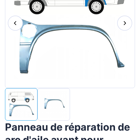
Magyar
Lietuvių
Hrvatski
Português
Slovenian
Latvian
Slovenčina
Panneau de réparation de
arc d'aile avant pour