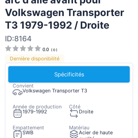
Volkswagen Transporter
T3 1979-1992 / Droite
ID:8164
0.0
(
0
)
Dernière disponibilité
Spécificités
Convient
Volkswagen Transporter T3
Année de production
Côté
1979-1992
Droite
Empattement
Matériau
SWB
Acier de haute