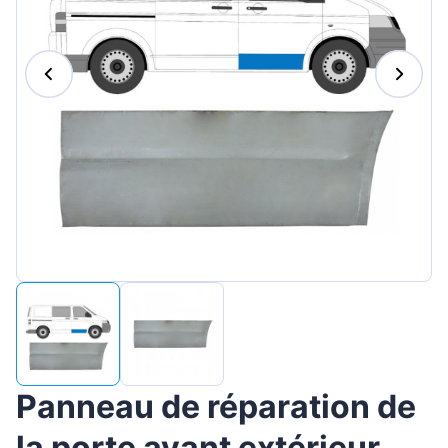
Magyar
Lietuvių
Hrvatski
Português
Slovenian
Latvian
Slovenčina
Panneau de réparation de
la porte avant extérieur