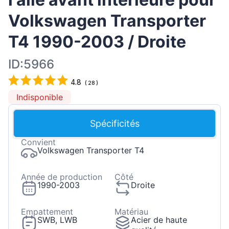
Volkswagen Transporter
T4 1990-2003 / Droite
ID:5966
4.8
(
28
)
Indisponible
Spécificités
Convient
Volkswagen Transporter T4
Année de production
Côté
1990-2003
Droite
Empattement
Matériau
SWB, LWB
Acier de haute