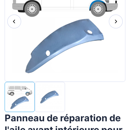
Magyar
Lietuvių
Hrvatski
Português
Slovenian
Latvian
Slovenčina
Panneau de réparation de
l'aile avant intérieure pour