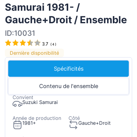
Samurai 1981- /
Gauche+Droit / Ensemble
ID:10031
3.7
(
4
)
Dernière disponibilité
Spécificités
Contenu de l'ensemble
Convient
Suzuki Samurai
Année de production
Côté
1981+
Gauche+Droit