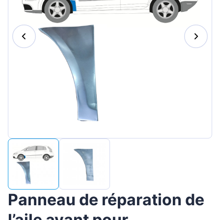
Magyar
Lietuvių
Hrvatski
Português
Slovenian
Latvian
Slovenčina
Panneau de réparation de
l’aile avant pour