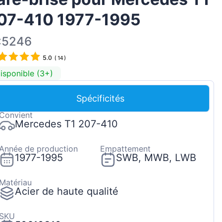
Magyar
07-410 1977-1995
Lietuvių
:5246
Hrvatski
5.0
Português
(
14
)
isponible (3+)
Slovenian
Latvian
Spécificités
Slovenčina
Convient
Mercedes T1 207-410
Année de production
Empattement
1977-1995
SWB, MWB, LWB
Matériau
Acier de haute qualité
SKU