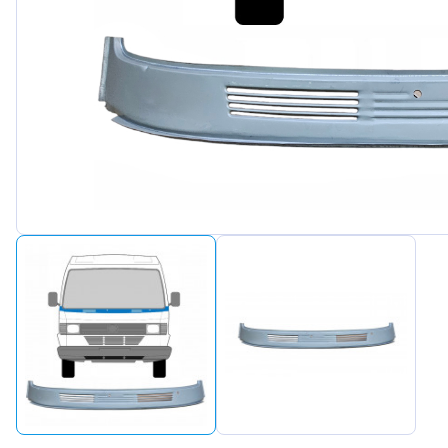
Peuge
Renaul
Seat
Skoda
Suzuki
Tesla
Toyot
Volks