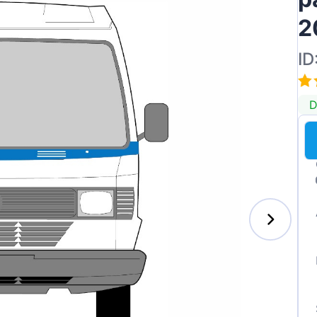
2
ID
ai
D
des-Benz
auxhall