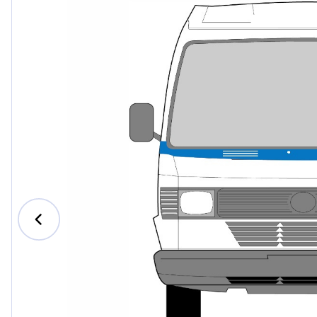
Ford
Honda
Hyund
Iveco
Jeep
Kia
MAN
Mazda
Merce
Nissan
Opel V