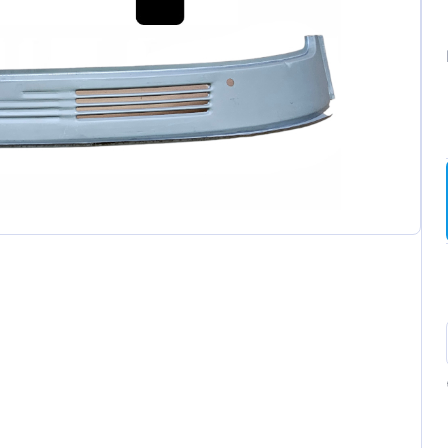
ot
t
a
wagen