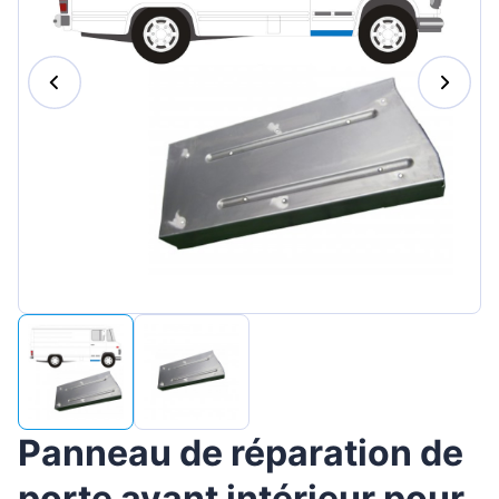
Magyar
Lietuvių
Hrvatski
Português
Slovenian
Latvian
Slovenčina
Panneau de réparation de
porte avant intérieur pour