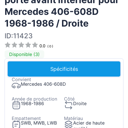
Mercedes 406-608D
1968-1986 / Droite
ID:11423
0.0
(
0
)
Disponible (3)
Spécificités
Convient
Mercedes 406-608D
Année de production
Côté
1968-1986
Droite
Empattement
Matériau
SWB, MWB, LWB
Acier de haute