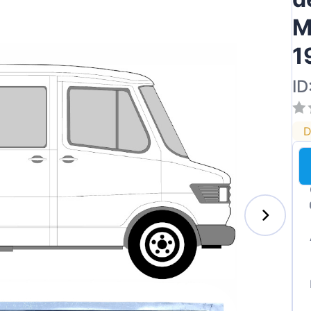
M
1
ai
ID
D
des-Benz
auxhall