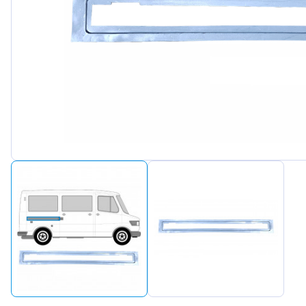
Peuge
Renaul
Seat
Skoda
Suzuki
Tesla
Toyot
Volks