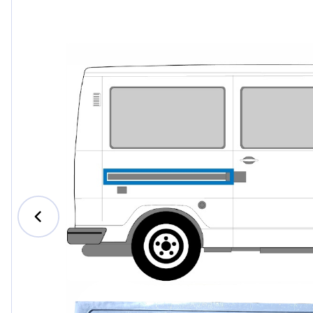
Ford
Honda
Hyund
Iveco
Jeep
Kia
MAN
Mazda
Merce
Nissan
Opel V