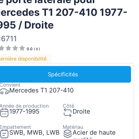
Magyar
ercedes T1 207-410 1977-
Lietuvių
995 / Droite
Hrvatski
Português
:6711
Slovenian
0.0
(
0
)
Latvian
ernière disponibilité
Slovenčina
Spécificités
Convient
Mercedes T1 207-410
Année de production
Côté
1977-1995
Droite
Empattement
Matériau
SWB, MWB, LWB
Acier de haute