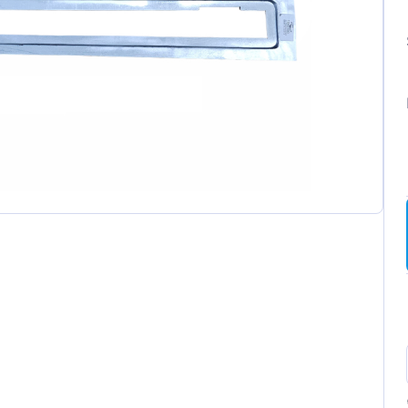
ot
t
a
wagen