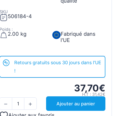
qualité
SKU
506184-4
Poids :
2.00 kg
Fabriqué dans
l'UE
Retours gratuits sous 30 jours dans l'UE
!
37,70€
H.T : 31,42€
Ajouter au panier
Ajouter aux favoris