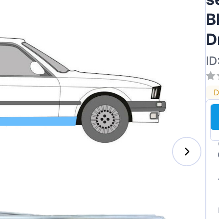
B
D
ai
ID
D
des-Benz
auxhall