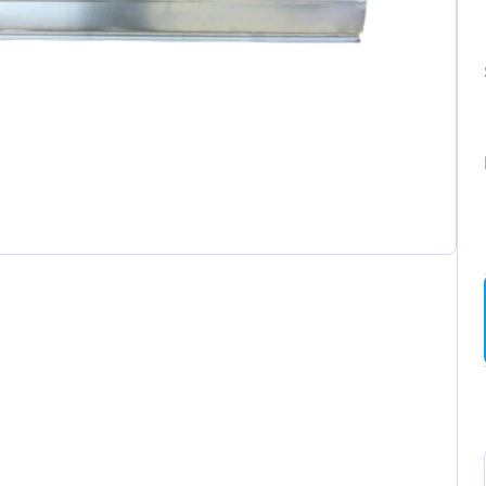
ot
t
a
wagen