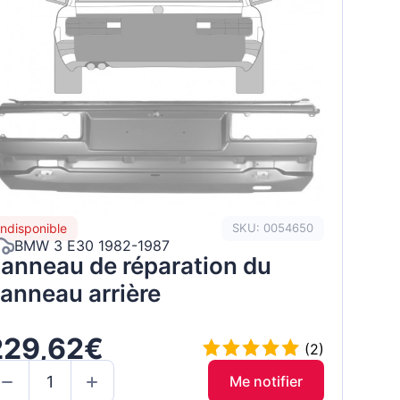
Indisponible
SKU: 0054650
BMW 3 E30 1982-1987
anneau de réparation du
anneau arrière
229,62€
(2)
Me notifier