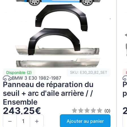
Disponible (2)
SKU: E30_2D_82_SET
BMW 3 E30 1982-1987
Panneau de réparation du
P
seuil + arc d'aile arrière / /
p
Ensemble
243,25€
(0)
Ajouter au panier