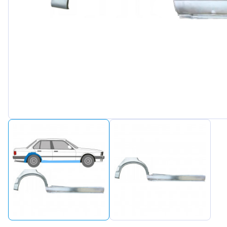
Peuge
Renaul
Seat
Skoda
Suzuki
Tesla
Toyot
Volks