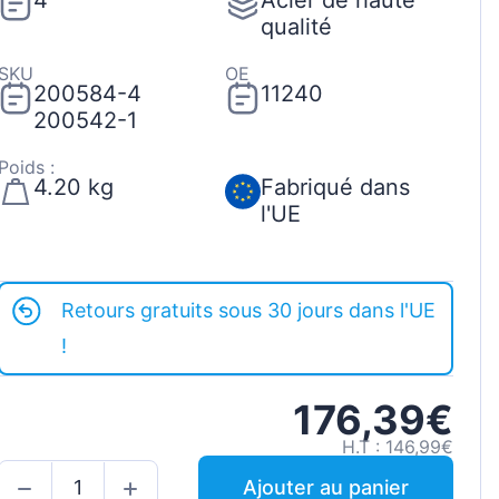
4
Acier de haute
qualité
SKU
OE
200584-4
11240
200542-1
Poids :
4.20 kg
Fabriqué dans
l'UE
Retours gratuits sous 30 jours dans l'UE
!
176,39€
H.T : 146,99€
Ajouter au panier