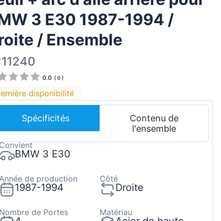
Magyar
MW 3 E30 1987-1994 /
Lietuvių
roite / Ensemble
Hrvatski
Português
:11240
Slovenian
0.0
(
0
)
Latvian
ernière disponibilité
Slovenčina
Spécificités
Contenu de
l'ensemble
Convient
BMW 3 E30
Année de production
Côté
1987-1994
Droite
Nombre de Portes
Matériau