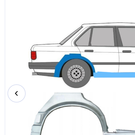
Ford
Honda
Hyund
Iveco
Jeep
Kia
MAN
Mazda
Merce
Nissan
Opel V