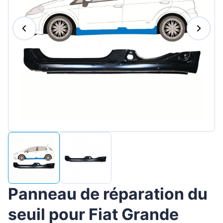
Magyar
Lietuvių
Hrvatski
Português
Slovenian
Latvian
Slovenčina
Panneau de réparation du
seuil pour Fiat Grande