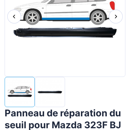
Magyar
Lietuvių
Hrvatski
Português
Slovenian
Latvian
Slovenčina
Panneau de réparation du
seuil pour Mazda 323F BJ