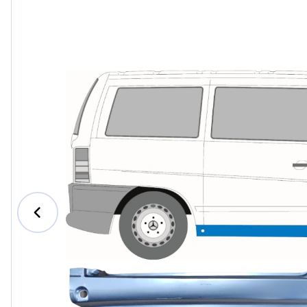
Ford
Honda
Hyund
Iveco
Jeep
Kia
MAN
Mazda
Merce
Nissan
Opel V