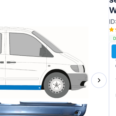
W
ID
ai
D
des-Benz
auxhall