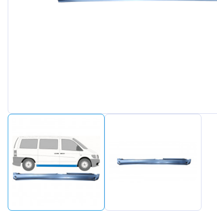
Peuge
Renaul
Seat
Skoda
Suzuki
Tesla
Toyot
Volks