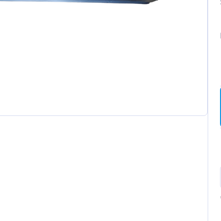
ot
t
a
wagen