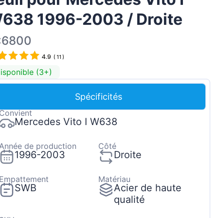
Magyar
638 1996-2003 / Droite
Lietuvių
:6800
Hrvatski
4.9
Português
(
11
)
isponible (3+)
Slovenian
Latvian
Spécificités
Slovenčina
Convient
Mercedes Vito I W638
Année de production
Côté
1996-2003
Droite
Empattement
Matériau
SWB
Acier de haute
qualité