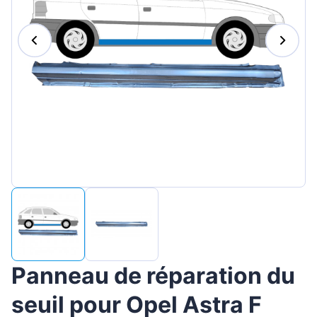
Magyar
Lietuvių
Hrvatski
Português
Slovenian
Latvian
Slovenčina
Panneau de réparation du
seuil pour Opel Astra F