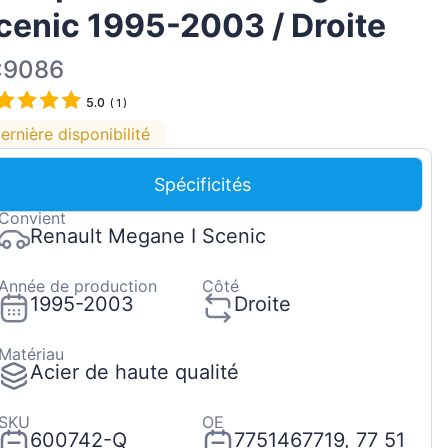
cenic 1995-2003 / Droite
Magyar
Lietuvių
:9086
Hrvatski
5.0
(
1
)
Português
ernière disponibilité
Slovenian
Spécificités
Latvian
Convient
Slovenčina
Renault Megane I Scenic
Année de production
Côté
1995-2003
Droite
Matériau
Acier de haute qualité
SKU
OE
600742-Q
7751467719, 77 51