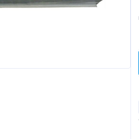
ot
t
a
wagen