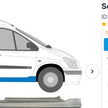
S
ID
ai
D
des-Benz
auxhall