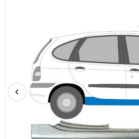
Ford
Honda
Hyund
Iveco
Jeep
Kia
MAN
Mazda
Merce
Nissan
Opel V