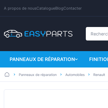
A propos de nous
Catalogue
Blog
Contacter
PANNEAUX DE RÉPARATION
FINITI
Panneaux de réparation
Automobiles
Renault
Automobiles
BMW
Utilitaires
Citroe
Dacia
Fiat