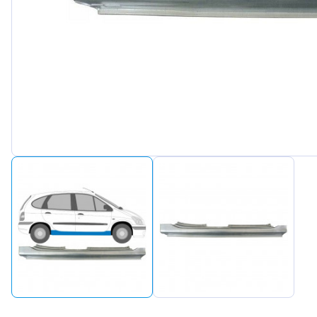
Peuge
Renaul
Seat
Skoda
Suzuki
Tesla
Toyot
Volks