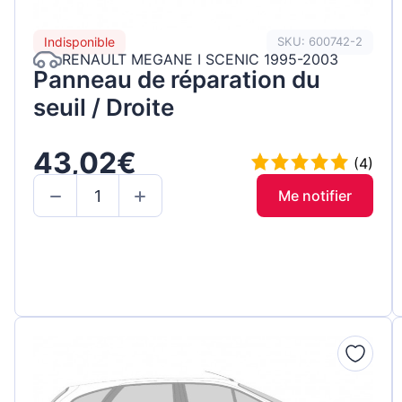
Indisponible
SKU: 600742-2
RENAULT MEGANE I SCENIC 1995-2003
Panneau de réparation du
seuil / Droite
43,02€
(4)
Me notifier