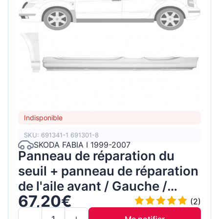
Indisponible
SKU: 691341-1 691301-8
SKODA FABIA I 1999-2007
Panneau de réparation du
seuil + panneau de réparation
de l'aile avant / Gauche /
67,20€
Ensemble
(2)