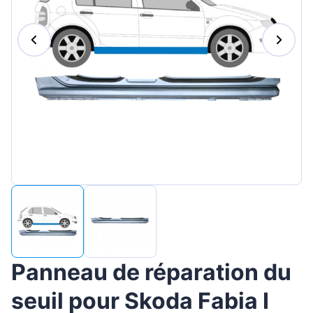
Magyar
Lietuvių
Hrvatski
Português
Slovenian
Latvian
Slovenčina
Panneau de réparation du
seuil pour Skoda Fabia I