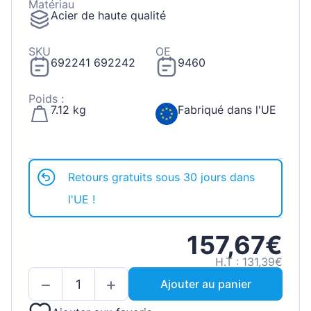
Matériau
Acier de haute qualité
SKU
OE
692241 692242
9460
Poids :
7.12 kg
Fabriqué dans l'UE
Retours gratuits sous 30 jours dans
l'UE !
157,67€
H.T : 131,39€
Ajouter au panier