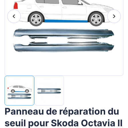
Magyar
Lietuvių
Hrvatski
Português
Slovenian
Latvian
Slovenčina
Panneau de réparation du
seuil pour Skoda Octavia II