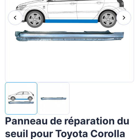
Magyar
Lietuvių
Hrvatski
Português
Slovenian
Latvian
Slovenčina
Panneau de réparation du
seuil pour Toyota Corolla