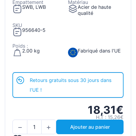
Empattement
Matériau
SWB, LWB
Acier de haute
qualité
SKU
956640-5
Poids :
2.00 kg
Fabriqué dans l'UE
Retours gratuits sous 30 jours dans
l'UE !
18,31€
H.T : 15,26€
Ajouter au panier