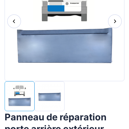
Magyar
Lietuvių
Hrvatski
Português
Slovenian
Latvian
Slovenčina
Panneau de réparation
porte arrière extérieur