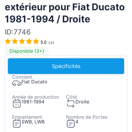
extérieur pour Fiat Ducato
1981-1994 / Droite
ID:7746
5.0
(
2
)
Disponible (3+)
Spécificités
Convient
Fiat Ducato
Année de production
Côté
1981-1994
Droite
Empattement
Nombre de Portes
SWB, LWB
4