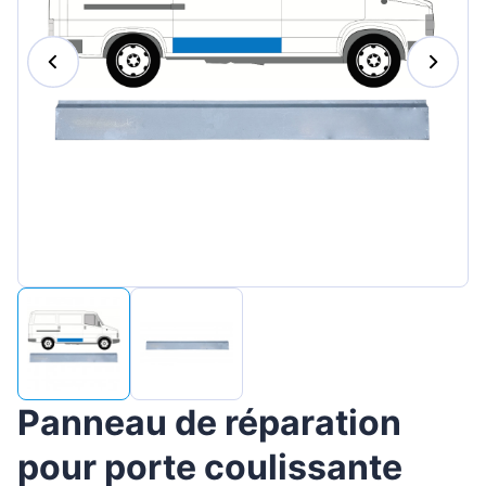
Magyar
Lietuvių
Hrvatski
Português
Slovenian
Latvian
Slovenčina
Panneau de réparation
pour porte coulissante