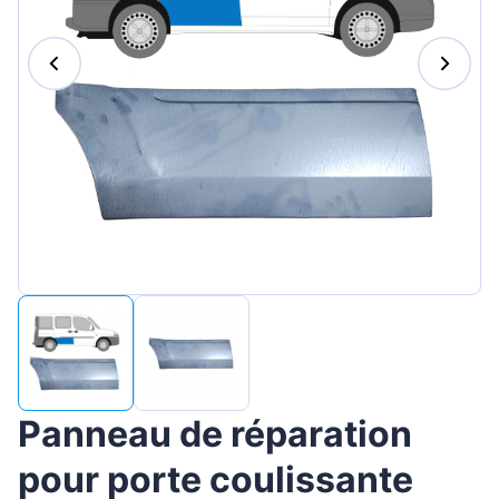
Magyar
Lietuvių
Hrvatski
Português
Slovenian
Latvian
Slovenčina
Panneau de réparation
pour porte coulissante