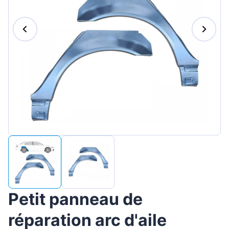
Magyar
Lietuvių
Hrvatski
Português
Slovenian
Latvian
Slovenčina
Petit panneau de
réparation arc d'aile