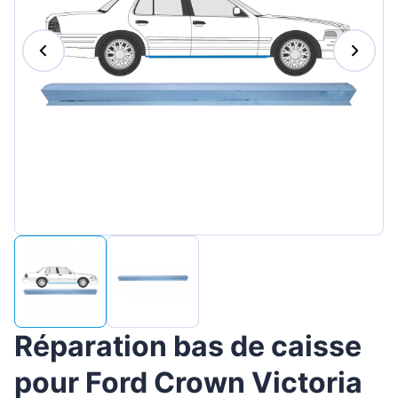
Magyar
Lietuvių
Hrvatski
Português
Slovenian
Latvian
Slovenčina
Réparation bas de caisse
pour Ford Crown Victoria