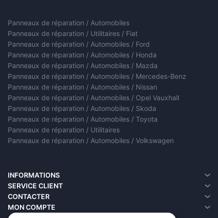
Panneaux de réparation / Automobiles
Panneaux de réparation / Utilitaires / Fiat
Panneaux de réparation / Automobiles / Ford
Panneaux de réparation / Automobiles / Honda
Panneaux de réparation / Automobiles / Mazda
Panneaux de réparation / Automobiles / Mercedes-Benz
Panneaux de réparation / Automobiles / Nissan
Panneaux de réparation / Automobiles / Opel Vauxhall
Panneaux de réparation / Automobiles / Skoda
Panneaux de réparation / Automobiles / Toyota
Panneaux de réparation / Utilitaires
Panneaux de réparation / Automobiles / Volkswagen
INFORMATIONS
A propos de nous
SERVICE CLIENT
Informations sur la livraison
Contacter
CONTACTER
Politique de confidentialité
Retour de marchandise
MON COMPTE
Termes et conditions
Plan du site
Mon compte