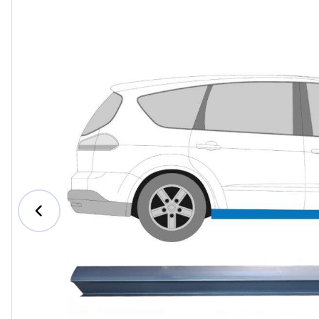
Ford
Honda
Hyund
Iveco
Jeep
Kia
MAN
Mazda
Merce
Nissan
Opel V