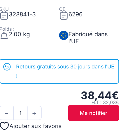
SKU
OE
328841-3
6296
Poids :
2.00 kg
Fabriqué dans
l'UE
Retours gratuits sous 30 jours dans l'UE
!
38,44€
H.T : 32,03€
Me notifier
Ajouter aux favoris