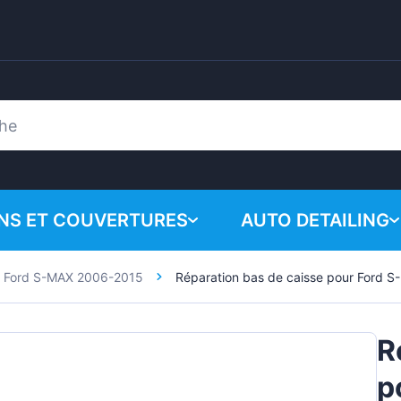
ONS ET COUVERTURES
AUTO DETAILING
Ford S-MAX 2006-2015
Réparation bas de caisse pour Ford 
Votre panie
Produits chimiques
n
Système de polissa
R
Accessoires
p