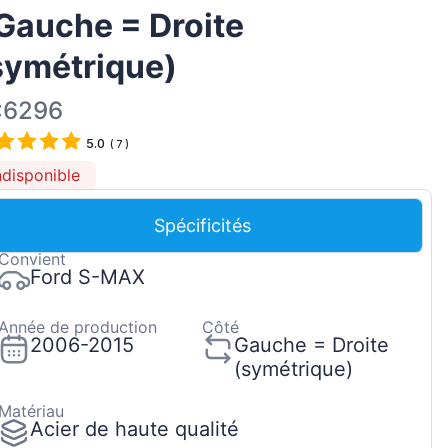
 Gauche = Droite
Magyar
Lietuvių
symétrique)
Hrvatski
:6296
Português
5.0
(
7
)
Slovenian
ndisponible
Latvian
Slovenčina
Spécificités
Convient
Ford S-MAX
Année de production
Côté
2006-2015
Gauche = Droite
(symétrique)
Matériau
Acier de haute qualité