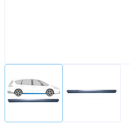
Peuge
Renaul
Seat
Skoda
Suzuki
Tesla
Toyot
Volks