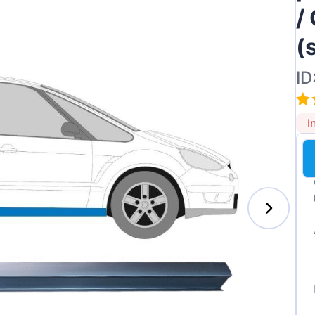
/
(
ID
ai
I
des-Benz
auxhall