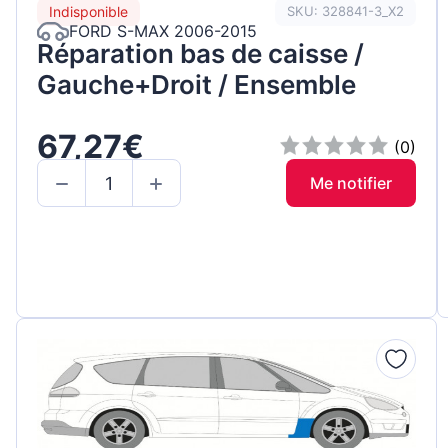
Indisponible
SKU: 328841-3_X2
FORD S-MAX 2006-2015
Réparation bas de caisse /
Gauche+Droit / Ensemble
67,27€
(0)
Me notifier