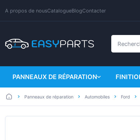
A propos de nous
Catalogue
Blog
Contacter
PANNEAUX DE RÉPARATION
FINITI
Panneaux de réparation
Automobiles
Ford
Automobiles
BMW
Utilitaires
Citroe
Dacia
Fiat