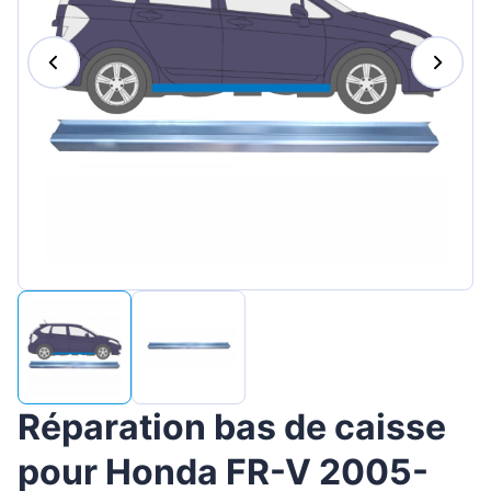
Magyar
Lietuvių
Hrvatski
Português
Slovenian
Latvian
Slovenčina
Réparation bas de caisse
pour Honda FR-V 2005-