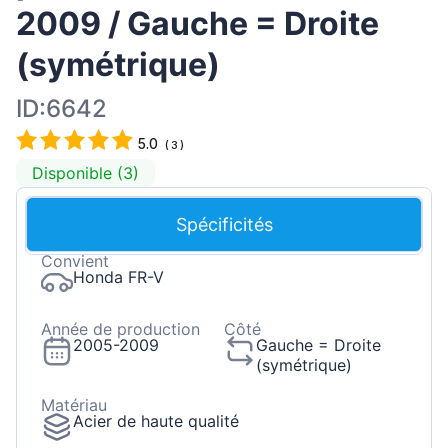
2009 / Gauche = Droite
(symétrique)
ID:6642
5.0
(
3
)
Disponible (3)
Spécificités
Convient
Honda FR-V
Année de production
Côté
2005-2009
Gauche = Droite
(symétrique)
Matériau
Acier de haute qualité